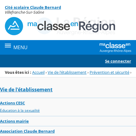
Panneau de gestion des cookies
Cité scolaire Claude Bernard
Menu de la rubrique
Contenu
Villefranche-Sur-Saône
MENU
Se connecter
Vous êtes ici :
Accueil
›
Vie de l'établissement
›
Prévention et sécurité
›
Vie de l'établissement
Actions CESC
Education à la sexualité
Actions mairie
Association Claude Bernard