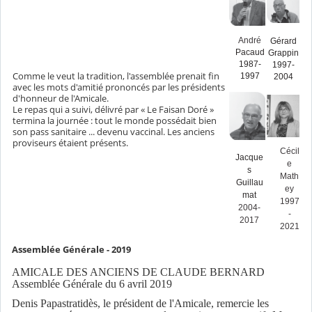
André
Gérard
Pacaud
Grappin
1987-
1997-
Comme le veut la tradition, l'assemblée prenait fin
1997
2004
avec les mots d'amitié prononcés par les pré­sidents
d'honneur de l'Amicale.
Le repas qui a suivi, délivré par « Le Faisan Doré »
termina la journée : tout le monde possé­dait bien
son pass sanitaire ... devenu vaccinal. Les anciens
proviseurs étaient présents.
Cécil
Jacque
e
s
Math
Guillau
ey
mat
1997
2004-
-
2017
2021
Assemblée Générale - 2019
AMICALE DES ANCIENS DE CLAUDE BERNARD
Assemblée Générale du 6 avril 2019
Denis Papastratidès, le président de l'Amicale, remercie les