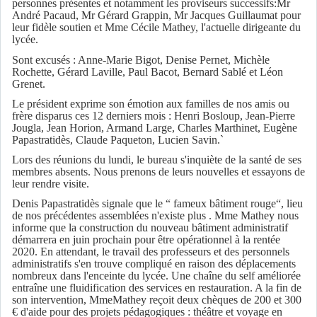
personnes présentes et notamment les proviseurs successifs:Mr
André Pacaud, Mr Gérard Grappin, Mr Jacques Guillaumat pour
leur fidèle soutien et Mme Cécile Mathey, l'actuelle dirigeante du
lycée.
Sont excusés : Anne-Marie Bigot, Denise Pernet, Michèle
Rochette, Gérard Laville, Paul Bacot, Bernard Sablé et Léon
Grenet.
Le président exprime son émotion aux familles de nos amis ou
frère disparus ces 12 derniers mois : Henri Bosloup, Jean-Pierre
Jougla, Jean Horion, Armand Large, Charles Marthinet, Eugène
Papastratidès, Claude Paqueton, Lucien Savin.`
Lors des réunions du lundi, le bureau s'inquiète de la santé de ses
membres absents. Nous prenons de leurs nouvelles et essayons de
leur rendre visite.
Denis Papastratidès signale que le “ fameux bâtiment rouge“, lieu
de nos précédentes assemblées n'existe plus . Mme Mathey nous
informe que la construction du nouveau bâtiment administratif
démarrera en juin prochain pour être opérationnel à la rentée
2020. En attendant, le travail des professeurs et des personnels
administratifs s'en trouve compliqué en raison des déplacements
nombreux dans l'enceinte du lycée. Une chaîne du self améliorée
entraîne une fluidification des services en restauration. A la fin de
son intervention, MmeMathey reçoit deux chèques de 200 et 300
€ d'aide pour des projets pédagogiques : théâtre et voyage en