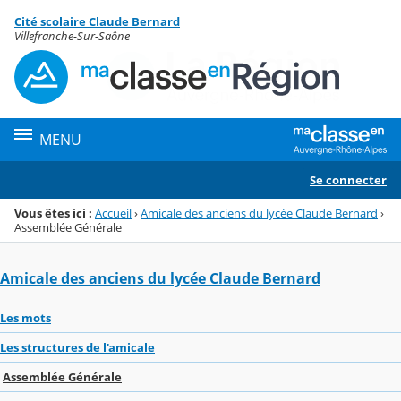
Panneau de gestion des cookies
Cité scolaire Claude Bernard
Menu de la rubrique
Contenu
Villefranche-Sur-Saône
MENU
Se connecter
Vous êtes ici :
Accueil
›
Amicale des anciens du lycée Claude Bernard
›
Assemblée Générale
Amicale des anciens du lycée Claude Bernard
Les mots
Les structures de l'amicale
Assemblée Générale