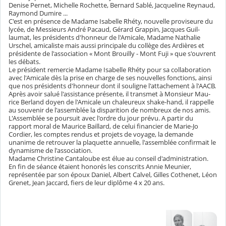
Denise Pernet, Michelle Rochette, Bernard Sablé, Jacqueline Reynaud,
Raymond Dumire ...
C'est en présence de Madame Isabelle Rhéty, nouvelle proviseure du
lycée, de Messieurs André Pacaud, Gérard Grappin, Jacques Guil­
laumat, les présidents d'honneur de l'Amicale, Madame Nathalie
Urschel, amicaliste mais aussi principale du collège des Ardières et
présidente de l'association « Mont Brouilly - Mont Fuji » que s'ouvrent
les débats.
Le président remercie Madame Isabelle Rhéty pour sa collaboration
avec l'Amicale dès la prise en charge de ses nouvelles fonctions, ainsi
que nos présidents d'honneur dont il sou­ligne l'attachement à l'AACB.
Après avoir salué l'assistance présente, il transmet à Monsieur Mau­
rice Berland doyen de l'Amicale un chaleureux shake-hand, il rappelle
au souvenir de l'assem­blée la disparition de nombreux de nos amis.
L'Assemblée se poursuit avec l'ordre du jour prévu. A partir du
rapport moral de Maurice Baillard, de celui financier de Marie-Jo
Cordier, les comptes rendus et projets de voyage, la demande
unanime de retrouver la plaquette annuelle, l'assemblée confirmait le
dynamisme de l'association.
Madame Christine Cantaloube est élue au conseil d'administration.
En fin de séance étaient honorés les conscrits Annie Meunier,
représentée par son époux Daniel, Albert Calvel, Gilles Cothenet, Léon
Grenet, Jean Jaccard, fiers de leur diplôme 4 x 20 ans.