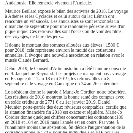
Andalousie. Elle remercie vivement l'Amicale.
Maurice Beillard expose le bilan des activités de 2018. Le voyage
à Athènes et les Cyclades et celui autour du lac Léman ont
rencontré un vif succès. Les amicalistes se sont rencontrés un
dimanche de septembre pour une randonnée pédestre suivie d'un
pique-nique. Ces retrouvailles sont l'occasion de voir des films
des voyages, de faire des jeux...
Il donne le montant des sommes allouées aux élèves : 1580 €
pour 2018, cela représente environ la moitié des cotisations
annuelles. Il évoque une nouvelle association en relation avec le
musée Claude Bernard.
Début 2019, le Conseil d'Administration a fêté l'unique conscrite
en 9: Jacqueline Reynaud. Les projets ne manquent pas : voyage
en Espagne du 11 au 18 mai 2019, les retrouvailles du 8
septembre et le voyage en Camargue du 24 au 26 septembre.
Le président donne la parole à Marie-Jo Cordier, notre trésorière.
Les résultats de 2018 montrent la bonne santé des comptes avec
un solde créditeur de 2771 € au 1er janvier 2019. Daniel
Meunier, porte-parole des deux réviseurs comptables, certifie que
la situation financière fin 2018 est exacte et régulière. Marie-Jo
Cordier donne quelques chiffres concernant les cotisations :186
en 2018 et 164 en 2019 mais l'année est en cours. Par vote, à
l'unanimité moins une abstention, òn décide l'augmentation de la
cotisation annuelle : 20 € pour les individuels et 30 € pour les