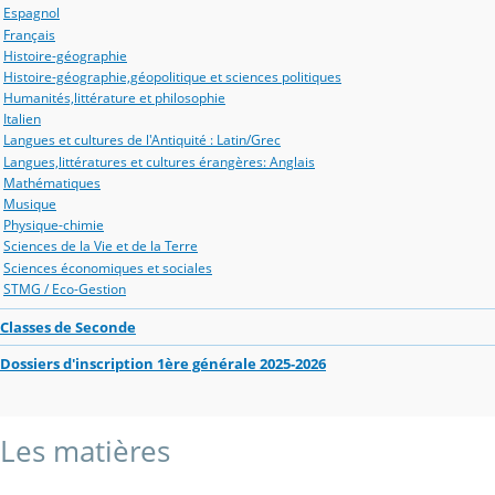
Espagnol
Français
Histoire-géographie
Histoire-géographie,géopolitique et sciences politiques
Humanités,littérature et philosophie
Italien
Langues et cultures de l'Antiquité : Latin/Grec
Langues,littératures et cultures érangères: Anglais
Mathématiques
Musique
Physique-chimie
Sciences de la Vie et de la Terre
Sciences économiques et sociales
STMG / Eco-Gestion
Classes de Seconde
Dossiers d'inscription 1ère générale 2025-2026
Les matières