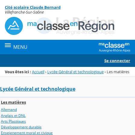
Panneau de gestion des cookies
Cité scolaire Claude Bernard
Menu de la rubrique
Contenu
Villefranche-Sur-Saône
MENU
Se connecter
Vous êtes ici :
Accueil
›
Lycée Général et technologique
›
Les matières
Lycée Général et technologique
Les matières
Allemand
Anglais et DNL
Arts Plastiques
Développement durable
Enseignement moral et civique