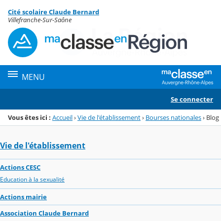
Panneau de gestion des cookies
Cité scolaire Claude Bernard
Menu de la rubrique
Contenu
Villefranche-Sur-Saône
MENU
Se connecter
Vous êtes ici :
Accueil
›
Vie de l'établissement
›
Bourses nationales
›
Blog
Vie de l'établissement
Actions CESC
Education à la sexualité
Actions mairie
Association Claude Bernard