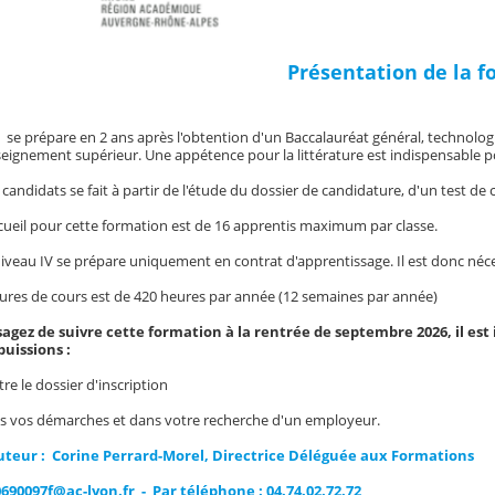
Présentation de la 
se prépare en 2 ans après l'obtention d'un Baccalauréat général, technologi
seignement supérieur. Une appétence pour la littérature est indispensable p
 candidats se fait à partir de l'étude du dossier de candidature, d'un test de
ccueil pour cette formation est de 16 apprentis maximum par classe.
iveau IV se prépare uniquement en contrat d'apprentissage. Il est donc néces
res de cours est de 420 heures par année (12 semaines par année)
sagez de suivre cette formation à la rentrée de septembre 2026, il es
puissions :
re le dossier d'inscription
ns vos démarches et dans votre recherche d'un employeur.
uteur : Corine Perrard-Morel, Directrice Déléguée aux Formations
0690097f@ac-lyon.fr - Par téléphone : 04.74.02.72.72