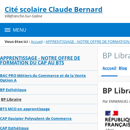
Panneau de gestion des cookies
Cité scolaire Claude Bernard
Menu de la rubrique
Contenu
Villefranche-Sur-Saône
MENU
Vous êtes ici :
Accueil
›
APPRENTISSAGE - NOTRE OFFRE DE FORMATION 
BP Libr
APPRENTISSAGE - NOTRE OFFRE DE
FORMATION DU CAP AU BTS
Accueil
Blog
BAC PRO Métiers du Commerce et de la Vente
Option A
BP Libr
BP Esthétique
BP Libraire
Par EMMANUEL MA
BTS MCO en apprentissage
CAP Equipier Polyvalent de Commerce
CAP Esthétique