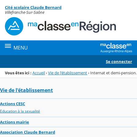
Panneau de gestion des cookies
Cité scolaire Claude Bernard
Menu de la rubrique
Contenu
Villefranche-Sur-Saône
MENU
Se connecter
Vous êtes ici :
Accueil
›
Vie de l'établissement
›
Internat et demi-pension.
Vie de l'établissement
Actions CESC
Education à la sexualité
Actions mairie
Association Claude Bernard