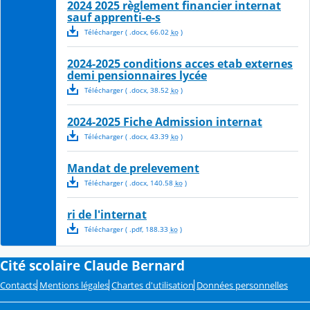
2024 2025 règlement financier internat
sauf apprenti-e-s
Télécharger
( .
docx
,
66.02
ko
)
2024-2025 conditions acces etab externes
demi pensionnaires lycée
Télécharger
( .
docx
,
38.52
ko
)
2024-2025 Fiche Admission internat
Télécharger
( .
docx
,
43.39
ko
)
Mandat de prelevement
Télécharger
( .
docx
,
140.58
ko
)
ri de l'internat
Télécharger
( .
pdf
,
188.33
ko
)
Cité scolaire Claude Bernard
Contacts
Mentions légales
Chartes d'utilisation
Données personnelles