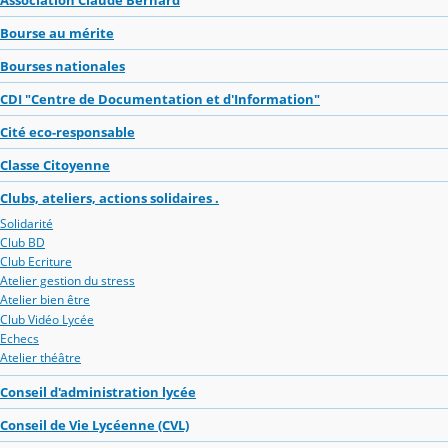
Bourse au mérite
Bourses nationales
CDI "Centre de Documentation et d'Information"
Cité eco-responsable
Classe Citoyenne
Clubs, ateliers, actions solidaires .
Solidarité
Club BD
Club Ecriture
Atelier gestion du stress
Atelier bien être
Club Vidéo Lycée
Echecs
Atelier théâtre
Conseil d'administration lycée
Conseil de Vie Lycéenne (CVL)