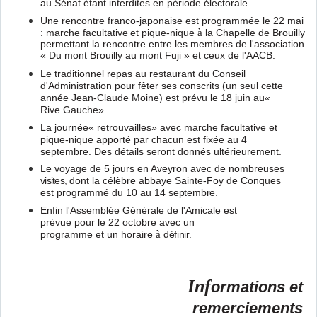
au Sénat étant interdites en période électorale.
Une rencontre franco-japonaise est programmée le 22 mai
: marche facultative
et pique-nique
à
la Chapelle de Brouilly
permettant la rencontre entre les membres
de l
'
association
« Du mont Brouilly au mont Fuji » et ceux de l'AACB.
Le traditionnel repas au restaurant du Conseil
d'Administration pour fêter ses conscrits
(un seul cette
année Jean-Claude Moine) est prévu le 18 juin au«
Rive Gauche».
La journée« retrouvailles» avec marche facultative et
pique-nique apporté par chacun
est fixée au 4
septembre. Des détails seront donnés ultérieurement.
Le voyage de 5 jours en Aveyron avec de nombreuses
visites
,
dont la célèbre abbaye
Sainte-Foy de Conques
est programmé du 10 au 14
septembre
.
Enfin l'Assemblée Générale de l'Amicale est
prévue pour le 22 octobre
avec un
programme et un horaire
à
définir
.
Inf
ormations et
remerciements