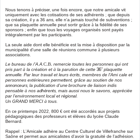
Nous tenons
à
préciser
,
une fois
encore
,
que notre amicale vit
uniquement avec les
cotisations de ses adhérents
;
que depuis
sa
création, il y a 36
ans
,
elle n
'
a jamais touché
de subventions ;
que sa plaquette annuelle peut sortir grâce
à
la fidélité de ses
sponsors ;
enfin que tous les voyages organisés sont payés
intégralement par les participants.
La seule aide dont elle bénéficie est la mise
à
disposition par la
municipalité d
'
une salle de réunions commune
à
plusieurs
associations.
C.B.
Le bureau de /
'
A.A.
remercie toutes les personnes qui ont
pris part
à
la création et
à
la parution de cette
36
"
plaquette
annuelle
.
Par leur travail et leurs
écrits
,
membres de l'Ami­
cale et
personnes extérieures
permettent
,
grâce au soutien de nos
annonceurs
,
la
publication
d
'
une
brochure de liaison indis­
pensable
à
nos
adhérents
,
mais aussi nous le savons
,
appréciée
par l
'
environnement
local et
régional
.
Un GRAND MERCI
à
tous.
En ce printemps 2022
,
800
ont été accordés aux projets
€
pédagogiques des pro­
fesseurs et élèves du lycée Claude
Bernard
.
Rappel : L
'
Amicale adhère au Centre Culturel de Villefranche sur
Saône et permet aux
amicalistes d
'
avoir la gratuité de l
'
adhésion.