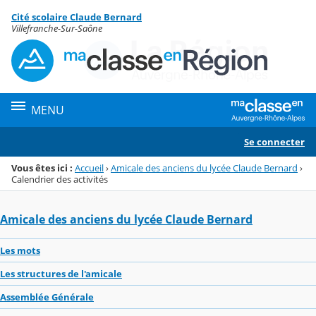
Panneau de gestion des cookies
Cité scolaire Claude Bernard
Menu de la rubrique
Contenu
Villefranche-Sur-Saône
MENU
Se connecter
Vous êtes ici :
Accueil
›
Amicale des anciens du lycée Claude Bernard
›
Calendrier des activités
Amicale des anciens du lycée Claude Bernard
Les mots
Les structures de l'amicale
Assemblée Générale