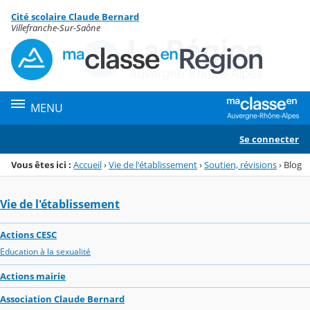
Panneau de gestion des cookies
Cité scolaire Claude Bernard
Menu de la rubrique
Contenu
Villefranche-Sur-Saône
MENU
Se connecter
Vous êtes ici :
Accueil
›
Vie de l'établissement
›
Soutien, révisions
›
Blog
Vie de l'établissement
Actions CESC
Education à la sexualité
Actions mairie
Association Claude Bernard