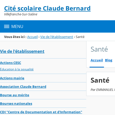
Panneau de gestion des cookies
Cité scolaire Claude Bernard
Menu de la rubrique
Contenu
Villefranche-Sur-Saône
MENU
Vous êtes ici :
Accueil
›
Vie de l'établissement
›
Santé
Santé
Vie de l'établissement
Accueil
Blog
Actions CESC
Education à la sexualité
Santé
Actions mairie
Association Claude Bernard
Par EMMANUEL MAR
Bourse au mérite
Bourses nationales
CDI "Centre de Documentation et d'Information"