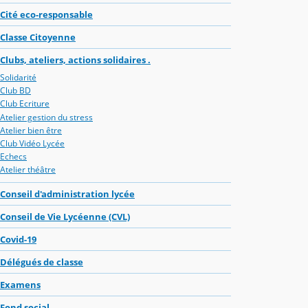
Cité eco-responsable
Classe Citoyenne
Clubs, ateliers, actions solidaires .
Solidarité
Club BD
Club Ecriture
Atelier gestion du stress
Atelier bien être
Club Vidéo Lycée
Echecs
Atelier théâtre
Conseil d'administration lycée
Conseil de Vie Lycéenne (CVL)
Covid-19
Délégués de classe
Examens
Fond social