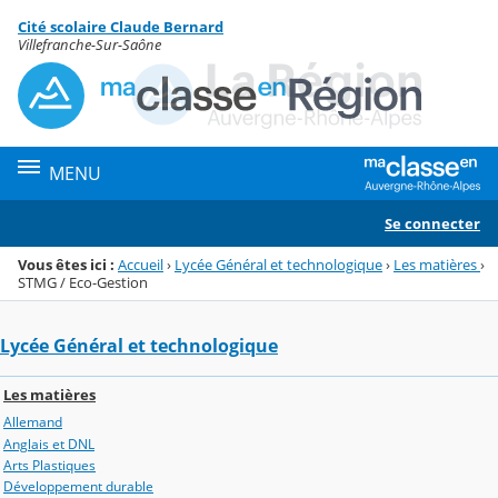
Panneau de gestion des cookies
Cité scolaire Claude Bernard
Menu de la rubrique
Contenu
Villefranche-Sur-Saône
MENU
Se connecter
Vous êtes ici :
Accueil
›
Lycée Général et technologique
›
Les matières
›
STMG / Eco-Gestion
Lycée Général et technologique
Les matières
Allemand
Anglais et DNL
Arts Plastiques
Développement durable