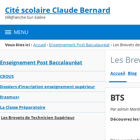
Panneau de gestion des cookies
Cité scolaire Claude Bernard
Menu de la rubrique
Contenu
Villefranche-Sur-Saône
MENU
Vous êtes ici :
Accueil
›
Enseignement Post Baccalauréat
›
Les Brevets de
Les Bre
Enseignement Post Baccalauréat
Accueil
Blog
CROUS
Dossiers d'inscription enseignement supérieur
BTS
Erasmus+
La Classe Préparatoire
Par admin Mardue
Les Brevets de Technicien Supérieur
Découvrez les