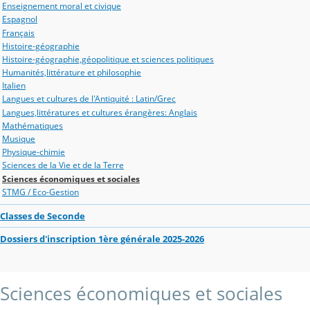
Enseignement moral et civique
Espagnol
Français
Histoire-géographie
Histoire-géographie,géopolitique et sciences politiques
Humanités,littérature et philosophie
Italien
Langues et cultures de l'Antiquité : Latin/Grec
Langues,littératures et cultures érangères: Anglais
Mathématiques
Musique
Physique-chimie
Sciences de la Vie et de la Terre
Sciences économiques et sociales
STMG / Eco-Gestion
Classes de Seconde
Dossiers d'inscription 1ère générale 2025-2026
Sciences économiques et sociales