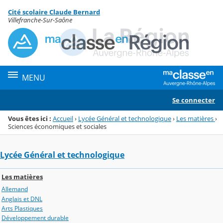
Panneau de gestion des cookies
Cité scolaire Claude Bernard
Menu de la rubrique
Contenu
Villefranche-Sur-Saône
MENU
Se connecter
Vous êtes ici :
Accueil
›
Lycée Général et technologique
›
Les matières
›
Sciences économiques et sociales
Lycée Général et technologique
Les matières
Allemand
Anglais et DNL
Arts Plastiques
Développement durable