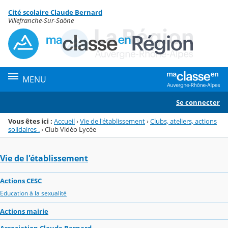
Panneau de gestion des cookies
Cité scolaire Claude Bernard
Menu de la rubrique
Contenu
Villefranche-Sur-Saône
MENU
Se connecter
Vous êtes ici :
Accueil
›
Vie de l'établissement
›
Clubs, ateliers, actions
solidaires .
›
Club Vidéo Lycée
Vie de l'établissement
Actions CESC
Education à la sexualité
Actions mairie
Association Claude Bernard