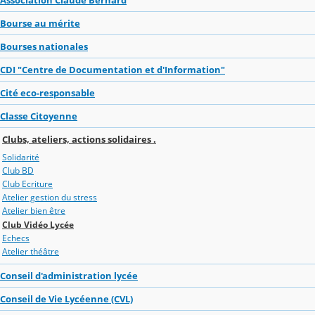
Bourse au mérite
Bourses nationales
CDI "Centre de Documentation et d'Information"
Cité eco-responsable
Classe Citoyenne
Clubs, ateliers, actions solidaires .
Solidarité
Club BD
Club Ecriture
Atelier gestion du stress
Atelier bien être
Club Vidéo Lycée
Echecs
Atelier théâtre
Conseil d'administration lycée
Conseil de Vie Lycéenne (CVL)