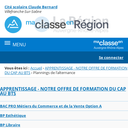
Panneau de gestion des cookies
Cité scolaire Claude Bernard
Menu de la rubrique
Contenu
Villefranche-Sur-Saône
MENU
Se connecter
Vous êtes ici :
Accueil
›
APPRENTISSAGE - NOTRE OFFRE DE FORMATION
DU CAP AU BTS
›
Plannings de l'alternance
APPRENTISSAGE - NOTRE OFFRE DE FORMATION DU CAP
AU BTS
BAC PRO Métiers du Commerce et de la Vente Option A
BP Esthétique
BP Libraire