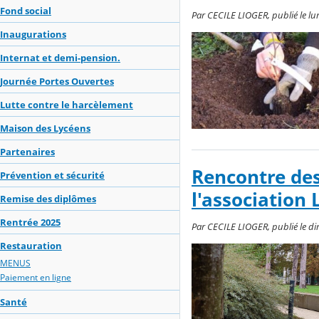
Fond social
Par CECILE LIOGER, publié le lu
Inaugurations
Internat et demi-pension.
Journée Portes Ouvertes
Lutte contre le harcèlement
Maison des Lycéens
Partenaires
Rencontre des
Prévention et sécurité
l'association 
Remise des diplômes
Rentrée 2025
Par CECILE LIOGER, publié le d
Restauration
MENUS
Paiement en ligne
Santé