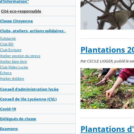
d'Information"
Cité eco-responsable
Classe Citoyenne
Clubs, ateliers, actions solidaires .
Solidarité
Club BD
Plantations 2
Club Ecriture
Atelier gestion du stress
Par CECILE LIOGER, publié le v
Atelier bien être
Club Vidéo Lycée
Echecs
Atelier théâtre
Conseil d'administration lycée
Conseil de Vie Lycéenne (CVL)
Covid-19
Délégués de classe
Plantations d
Examens