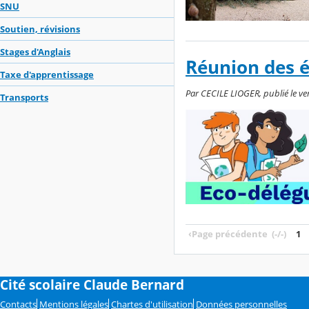
SNU
Soutien, révisions
Stages d'Anglais
Réunion des 
Taxe d'apprentissage
Par CECILE LIOGER, publié le v
Transports
‹
Page précédente
(-/-)
1
Cité scolaire Claude Bernard
Contacts
Mentions légales
Chartes d'utilisation
Données personnelles