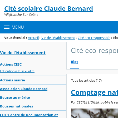
Panneau de gestion des cookies
Cité scolaire Claude Bernard
Menu de la rubrique
Contenu
Villefranche-Sur-Saône
MENU
Vous êtes ici :
Accueil
›
Vie de l'établissement
›
Cité eco-responsable
›
Bl
Cité eco-respo
Vie de l'établissement
Blog
Actions CESC
Education à la sexualité
Actions mairie
Tous les articles (17)
Association Claude Bernard
Comptage nati
Bourse au mérite
Par CECILE LIOGER, publié le ven
Bourses nationales
CDI "Centre de Documentation et