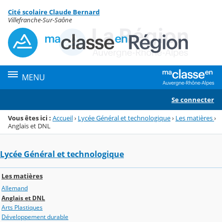
Panneau de gestion des cookies
Cité scolaire Claude Bernard
Menu de la rubrique
Contenu
Villefranche-Sur-Saône
MENU
Se connecter
Vous êtes ici :
Accueil
›
Lycée Général et technologique
›
Les matières
›
Anglais et DNL
Lycée Général et technologique
Les matières
Allemand
Anglais et DNL
Arts Plastiques
Développement durable