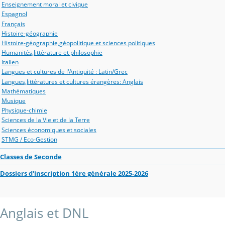
Enseignement moral et civique
Espagnol
Français
Histoire-géographie
Histoire-géographie,géopolitique et sciences politiques
Humanités,littérature et philosophie
Italien
Langues et cultures de l'Antiquité : Latin/Grec
Langues,littératures et cultures érangères: Anglais
Mathématiques
Musique
Physique-chimie
Sciences de la Vie et de la Terre
Sciences économiques et sociales
STMG / Eco-Gestion
Classes de Seconde
Dossiers d'inscription 1ère générale 2025-2026
Anglais et DNL