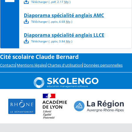
Télécharger
( .
pdf
,
2.17
Mo
)
Diaporama spécialité anglais AMC
Télécharger
( .
pptx
,
4.68
Mo
)
Diaporama spécialité anglais LLCE
Télécharger
( .
pptx
,
3.84
Mo
)
Cité scolaire Claude Bernard
Contacts
Mentions légales
Chartes d'utilisation
Données personnelles