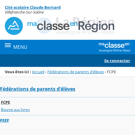
Panneau de gestion des cookies
Cité scolaire Claude Bernard
Menu de la rubrique
Contenu
Villefranche-Sur-Saône
MENU
Se connecter
Vous êtes ici :
Accueil
›
Fédérations de parents d'élèves
›
FCPE
Fédérations de parents d'élèves
FCPE
Bourse aux livres
PEEP