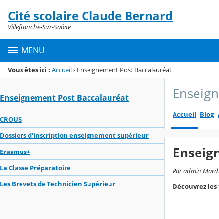
Panneau de gestion des cookies
Cité scolaire Claude Bernard
Menu de la rubrique
Contenu
Villefranche-Sur-Saône
MENU
Vous êtes ici :
Accueil
›
Enseignement Post Baccalauréat
Enseign
Enseignement Post Baccalauréat
Accueil
Blog
CROUS
Dossiers d'inscription enseignement supérieur
Enseig
Erasmus+
La Classe Préparatoire
Par admin Marduel
Les Brevets de Technicien Supérieur
Découvrez les