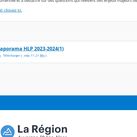
umentée et à débattre sur des questions qui relèvent des enjeux majeurs de
é: cliquez ici.
iaporama HLP 2023-2024(1)
Télécharger
( .
odp
,
11.21
Mo
)