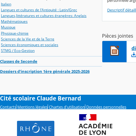
personnelle arg
Italien
Descriptif détaill
Langues et cultures de l'Antiquité : Latin/Grec
Langues,littératures et cultures érangères: Anglais
Mathématiques
Musique
Physique-chimie
Pièces jointes
Sciences de la Vie et de la Terre
Sciences économiques et sociales
d
STMG / Eco-Gestion
Classes de Seconde
Dossiers d'inscription 1ère générale 2025-2026
Cité scolaire Claude Bernard
Contacts
Mentions légales
Chartes d'utilisation
Données personnelles