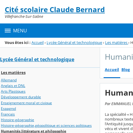
Panneau de gestion des cookies
Cité scolaire Claude Bernard
Menu de la rubrique
Contenu
Villefranche-Sur-Saône
MENU
Vous êtes ici :
Accueil
›
Lycée Général et technologique
›
Les matières
›
H
Humanit
Lycée Général et technologique
Accueil
Blog
Les matières
Allemand
Anglais et DNL
Humanit
Arts Plastiques
Développement durable
Enseignement moral et civique
Par EMMANUEL MAR
Espagnol
La spécialité « 
Français
nombreux textes
Histoire-géographie
l'Antiquité jusq
Histoire-géographie,géopolitique et sciences politiques
vécu et vivent 
Humanités,littérature et philosophie