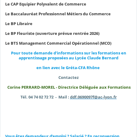
Le CAP Equipier Polyvalent de Commerce
Le Baccalauréat Professionnel Métiers du Commerce
Le BP Libraire
Le BP Fleuriste (ouverture prévue rentrée 2026)
Le BTS Management Commercial Opérationnel (MCO)
Pour toute demande d'informations sur les formations en
apprentissage proposées au Lycée Claude Bernard
en lien avec le Gréta-CFA Rhône
Contactez
Corine PERRARD-MOREL - Directrice Déléguée aux Formations
Tél. 04 74 02 72 72 - Mail :
ddf.0690097f@ac-lyon.fr
Vous êtes demandeur d’emploi ? Salarié ? En reconversion