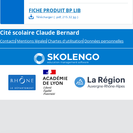
FICHE PRODUIT BP LIB
Télécharger
( .
pdf
,
215.32
ko
)
Cité scolaire Claude Bernard
Contacts
Mentions légales
Chartes d'utilisation
Données personnelles