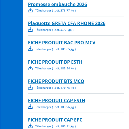
Promesse embauche 2026
Télécharger
( .
pdf
,
378.77
ko
)
Plaquette GRETA CFA RHONE 2026
Télécharger
( .
pdf
,
4.72
Mo
)
FICHE PRODUIT BAC PRO MCV
Télécharger
( .
pdf
,
189.65
ko
)
FICHE PRODUIT BP ESTH
Télécharger
( .
pdf
,
183.94
ko
)
FICHE PRODUIT BTS MCO
Télécharger
( .
pdf
,
179.75
ko
)
FICHE PRODUIT CAP ESTH
Télécharger
( .
pdf
,
183.96
ko
)
FICHE PRODUIT CAP EPC
Télécharger
( .
pdf
,
189.11
ko
)