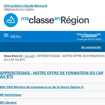
Panneau de gestion des cookies
Cité scolaire Claude Bernard
Menu de la rubrique
Contenu
Villefranche-Sur-Saône
MENU
Se connecter
Vous êtes ici :
Accueil
›
APPRENTISSAGE - NOTRE OFFRE DE FORMATION
DU CAP AU BTS
APPRENTISSAGE - NOTRE OFFRE DE FORMATION DU CAP
AU BTS
BAC PRO Métiers du Commerce et de la Vente Option A
BP Esthétique
BP Libraire