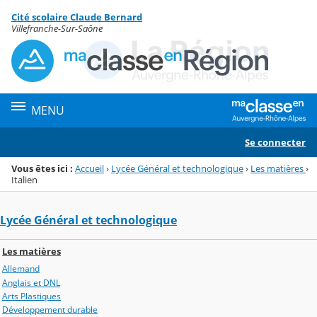
Panneau de gestion des cookies
Cité scolaire Claude Bernard
Menu de la rubrique
Contenu
Villefranche-Sur-Saône
MENU
Se connecter
Vous êtes ici :
Accueil
›
Lycée Général et technologique
›
Les matières
›
Italien
Lycée Général et technologique
Les matières
Allemand
Anglais et DNL
Arts Plastiques
Développement durable