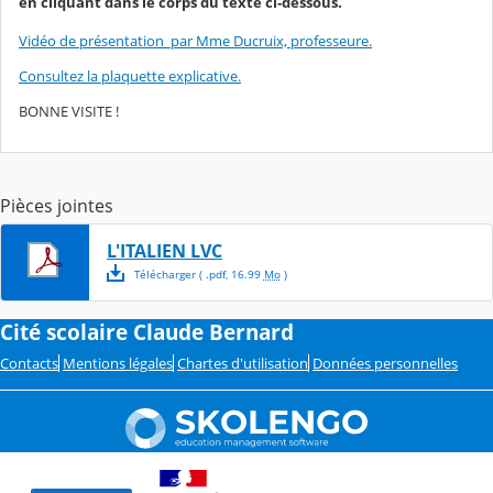
en cliquant dans le corps du texte ci-dessous.
Vidéo de présentation par Mme Ducruix, professeure.
Consultez la plaquette explicative.
BONNE VISITE !
Pièces jointes
L'ITALIEN LVC
Télécharger
( .
pdf
,
16.99
Mo
)
Cité scolaire Claude Bernard
Contacts
Mentions légales
Chartes d'utilisation
Données personnelles