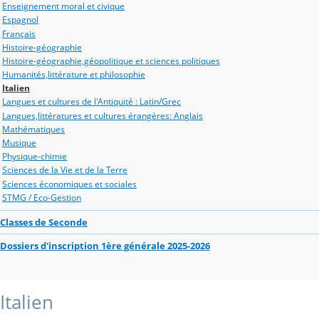
Enseignement moral et civique
Espagnol
Français
Histoire-géographie
Histoire-géographie,géopolitique et sciences politiques
Humanités,littérature et philosophie
Italien
Langues et cultures de l'Antiquité : Latin/Grec
Langues,littératures et cultures érangères: Anglais
Mathématiques
Musique
Physique-chimie
Sciences de la Vie et de la Terre
Sciences économiques et sociales
STMG / Eco-Gestion
Classes de Seconde
Dossiers d'inscription 1ère générale 2025-2026
Italien