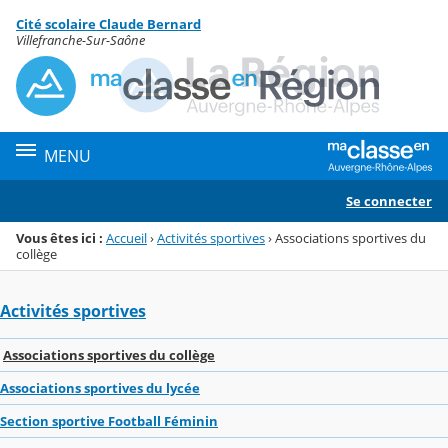
Panneau de gestion des cookies
Cité scolaire Claude Bernard
Menu de la rubrique
Contenu
Villefranche-Sur-Saône
MENU
Se connecter
Vous êtes ici :
Accueil
›
Activités sportives
›
Associations sportives du
collège
Activités sportives
Associations sportives du collège
Associations sportives du lycée
Section sportive Football Féminin