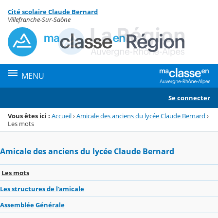
Panneau de gestion des cookies
Cité scolaire Claude Bernard
Menu de la rubrique
Contenu
Villefranche-Sur-Saône
MENU
Se connecter
Vous êtes ici :
Accueil
›
Amicale des anciens du lycée Claude Bernard
›
Les mots
Amicale des anciens du lycée Claude Bernard
Les mots
Les structures de l'amicale
Assemblée Générale