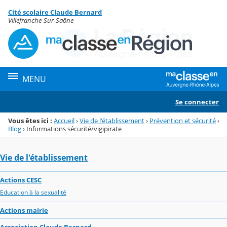
Panneau de gestion des cookies
Cité scolaire Claude Bernard
Menu de la rubrique
Contenu
Villefranche-Sur-Saône
MENU
Se connecter
Vous êtes ici :
Accueil
›
Vie de l'établissement
›
Prévention et sécurité
›
Blog
›
Informations sécurité/vigipirate
Vie de l'établissement
Actions CESC
Education à la sexualité
Actions mairie
Association Claude Bernard