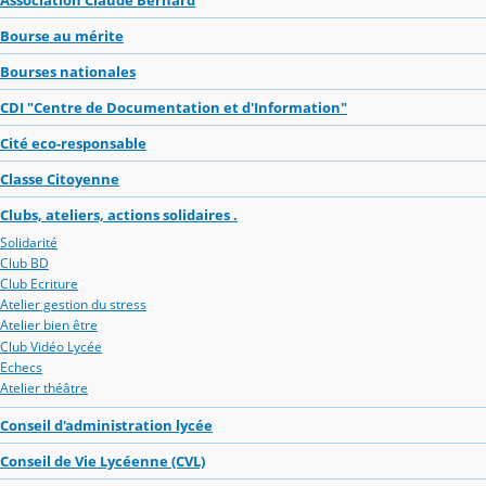
Bourse au mérite
Bourses nationales
CDI "Centre de Documentation et d'Information"
Cité eco-responsable
Classe Citoyenne
Clubs, ateliers, actions solidaires .
Solidarité
Club BD
Club Ecriture
Atelier gestion du stress
Atelier bien être
Club Vidéo Lycée
Echecs
Atelier théâtre
Conseil d'administration lycée
Conseil de Vie Lycéenne (CVL)