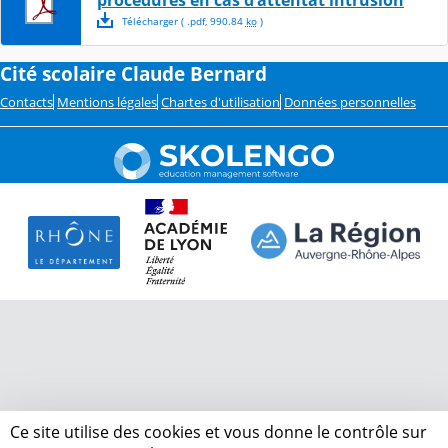
procédures en cas d'attentat intrusion
Télécharger
( .
pdf
,
990.84
ko
)
Cité scolaire Claude Bernard
Contacts
Mentions légales
Chartes d'utilisation
Données personnelles
Ce site utilise des cookies et vous donne le contrôle sur