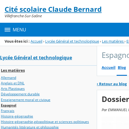
Panneau de gestion des cookies
Cité scolaire Claude Bernard
Menu de la rubrique
Contenu
Villefranche-Sur-Saône
MENU
Vous êtes ici :
Accueil
›
Lycée Général et technologique
›
Les matières
›
E
Espagn
Lycée Général et technologique
Accueil
Blog
Les matières
Allemand
Anglais et DNL
‹
Retour au blog
Arts Plastiques
Développement durable
Dossier
Enseignement moral et civique
Espagnol
Par EMMANUEL MAR
Français
Histoire-géographie
Histoire-géographie,géopolitique et sciences politiques
Humanités,littérature et philosophie