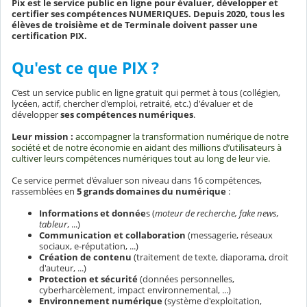
Pix est le service public en ligne pour évaluer, développer et
certifier ses compétences NUMERIQUES. Depuis 2020, tous les
élèves de troisième et de Terminale doivent passer une
certification PIX.
Qu'est ce que PIX ?
C’est un service public en ligne gratuit qui permet à tous (collégien,
lycéen, actif, chercher d'emploi, retraité, etc.) d'évaluer et de
développer
ses compétences numériques
.
Leur mission :
accompagner la transformation numérique de notre
société et de notre économie en aidant des millions d’utilisateurs à
cultiver leurs compétences numériques tout au long de leur vie.
Ce service permet d’évaluer son niveau dans 16 compétences,
rassemblées en
5 grands domaines du numérique
:
Informations et donnée
s (
moteur de recherche, fake news,
tableur
, ...)
Communication et collaboration
(messagerie, réseaux
sociaux, e-réputation, ...)
Création de contenu
(traitement de texte, diaporama, droit
d'auteur, ...)
Protection et sécurité
(données personnelles,
cyberharcèlement, impact environnemental, ...)
Environnement numérique
(système d'exploitation,