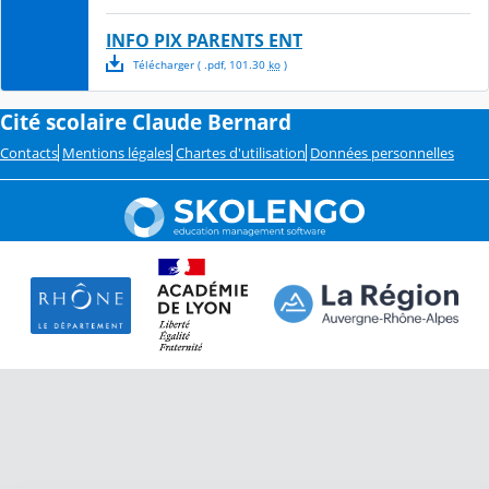
INFO PIX PARENTS ENT
Télécharger
( .
pdf
,
101.30
ko
)
Cité scolaire Claude Bernard
Contacts
Mentions légales
Chartes d'utilisation
Données personnelles