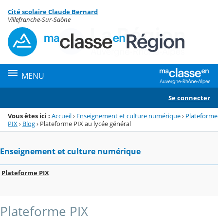
Panneau de gestion des cookies
Cité scolaire Claude Bernard
Menu de la rubrique
Contenu
Villefranche-Sur-Saône
MENU
Se connecter
Vous êtes ici :
Accueil
›
Enseignement et culture numérique
›
Plateforme
PIX
›
Blog
›
Plateforme PIX au lycée général
Enseignement et culture numérique
Plateforme PIX
Plateforme PIX