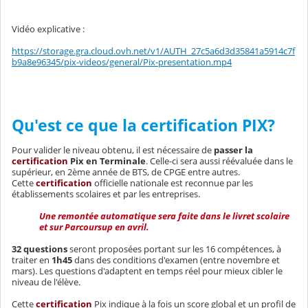
Vidéo explicative :
https://storage.gra.cloud.ovh.net/v1/AUTH_27c5a6d3d35841a5914c7f
b9a8e96345/pix-videos/general/Pix-presentation.mp4
Qu'est ce que la certification PIX?
Pour valider le niveau obtenu, il est nécessaire de
passer la
certification
Pix
en Terminale
. Celle-ci sera aussi réévaluée dans le
supérieur, en 2ème année de BTS, de CPGE entre autres.
Cette
certification
officielle nationale est reconnue par les
établissements scolaires et par les entreprises.
Une remontée automatique sera faite dans le livret scolaire
et sur Parcoursup en avril.
32 questions
seront proposées portant sur les 16 compétences, à
traiter en
1h45
dans des conditions d'examen (entre novembre et
mars). Les questions d'adaptent en temps réel pour mieux cibler le
niveau de l'élève.
Cette
certification
Pix indique à la fois un score global et un profil de