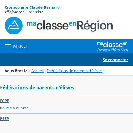
Panneau de gestion des cookies
Cité scolaire Claude Bernard
Menu de la rubrique
Contenu
Villefranche-Sur-Saône
MENU
Se connecter
Vous êtes ici :
Accueil
›
Fédérations de parents d'élèves
›
Fédérations de parents d'élèves
FCPE
Bourse aux livres
PEEP