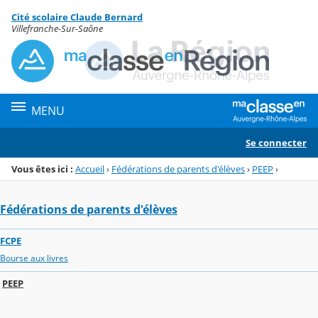
Panneau de gestion des cookies
Cité scolaire Claude Bernard
Menu de la rubrique
Contenu
Villefranche-Sur-Saône
MENU
Se connecter
Vous êtes ici :
Accueil
›
Fédérations de parents d'élèves
›
PEEP
›
Fédérations de parents d'élèves
FCPE
Bourse aux livres
PEEP